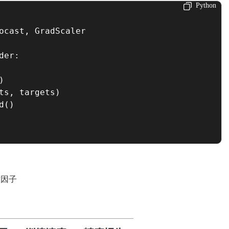
Python
ocast
,
 GradScaler  

der
:
)
ts
,
 targets
)
d
(
)
放因子