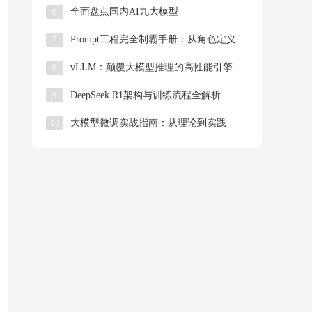
6
全面盘点国内AI九大模型
7
Prompt工程完全制霸手册：从角色定义到工业级模板，揭秘大模型操控的「底层逻辑」
8
​​vLLM：颠覆大模型推理的高性能引擎技术详解​
9
DeepSeek R1架构与训练流程全解析
10
大模型微调实战指南：从理论到实践