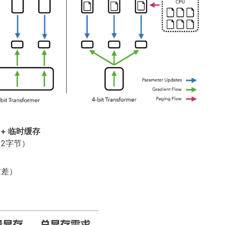
 + 临时缓存
=2字节）
方差）