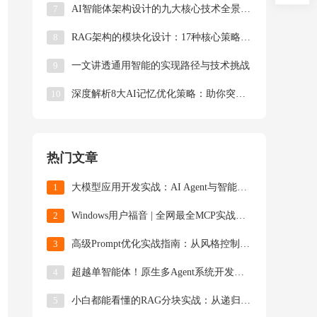
7
​​AI智能体架构设计的九大核心技术全景解析​
8
RAG架构的模块化设计：17种核心策略深度解析
9
一文讲透通用智能的实现路径与技术挑战
10
深度解析8大AI记忆优化策略：助你突破智能体上下文限制
热门文章
1
大模型应用开发实战：AI Agent与智能体开发技术解析
2
Windows用户福音 | 全网最全MCP实战指南（附资源导航+避坑手册）
3
高级Prompt优化实战指南：从风格控制到多轮对话的工程化技巧
4
超越单智能体！原生多Agent系统开发指南（附完整源码）
5
小白都能看懂的RAG分块实战：从递归分割到LLM智能拆解的全解析