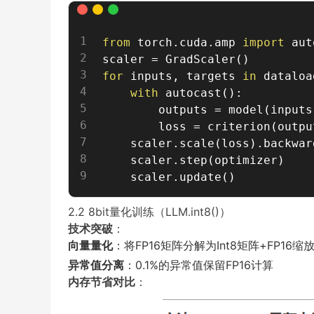
from
 torch
.
cuda
.
amp 
import
 aut
scaler 
=
 GradScaler
(
)
for
 inputs
,
 targets 
in
 dataloa
with
 autocast
(
)
:
        outputs 
=
 model
(
inputs
        loss 
=
 criterion
(
outpu
    scaler
.
scale
(
loss
)
.
backwar
    scaler
.
step
(
optimizer
)
    scaler
.
update
(
)
2.2 8bit量化训练（LLM.int8()）
技术突破
：
向量量化
：将FP16矩阵分解为Int8矩阵+FP16缩
异常值分离
：0.1%的异常值保留FP16计算
内存节省对比
：