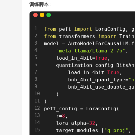
训练脚本
：
from
 peft 
import
 LoraConfig
,
from
 transformers 
import
 Train
model 
=
 AutoModelForCausalLM
.
f
"meta-llama/Llama-2-7b"
,
    load_in_4bit
=
True
,
    quantization_config
=
BitsAn
        load_in_4bit
=
True
,
        bnb_4bit_quant_type
=
"n
        bnb_4bit_use_double_qu
)
)
peft_config 
=
 LoraConfig
(
    r
=
8
,
    lora_alpha
=
32
,
    target_modules
=
[
"q_proj"
,