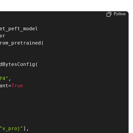
Python
er  

rom_pretrained
(
dBytesConfig
(
f4"
,
ant
=
True
"v_proj"
]
,