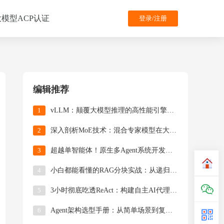
大模型ACP认证
登录/注册
编辑推荐
1
​​vLLM：颠覆大模型推理的高性能引擎技术详解​
2
深入剖析MoE技术：混合专家模型在大模型中的应用
3
超越单智能体！原生多Agent系统开发指南（附完整源码）
4
小白都能看懂的RAG分块实战：从递归分割到LLM智能拆解的全解析
5
3小时彻底吃透ReAct：构建自主AI代理的底层能力矩阵（附完整代码）
6
Agent架构选型手册：从简单场景到复杂系统的LangGraph适配策略