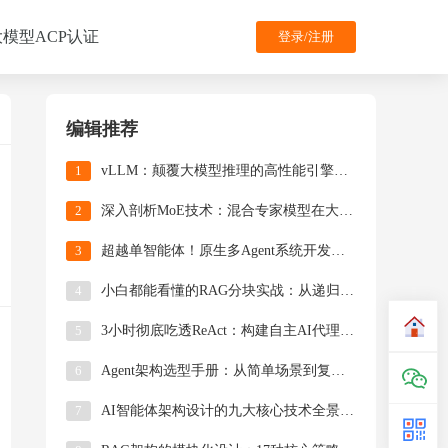
大模型ACP认证
登录/注册
编辑推荐
1
​​vLLM：颠覆大模型推理的高性能引擎技术详解​
2
深入剖析MoE技术：混合专家模型在大模型中的应用
3
超越单智能体！原生多Agent系统开发指南（附完整源码）
4
小白都能看懂的RAG分块实战：从递归分割到LLM智能拆解的全解析
5
3小时彻底吃透ReAct：构建自主AI代理的底层能力矩阵（附完整代码）
6
Agent架构选型手册：从简单场景到复杂系统的LangGraph适配策略
7
​​AI智能体架构设计的九大核心技术全景解析​