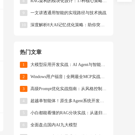
8
RAG架构的模块化设计：17种核心策略深度解析
9
一文讲透通用智能的实现路径与技术挑战
10
深度解析8大AI记忆优化策略：助你突破智能体上下文限制
热门文章
1
大模型应用开发实战：AI Agent与智能体开发技术解析
2
Windows用户福音 | 全网最全MCP实战指南（附资源导航+避坑手册）
3
高级Prompt优化实战指南：从风格控制到多轮对话的工程化技巧
4
超越单智能体！原生多Agent系统开发指南（附完整源码）
5
小白都能看懂的RAG分块实战：从递归分割到LLM智能拆解的全解析
6
全面盘点国内AI九大模型