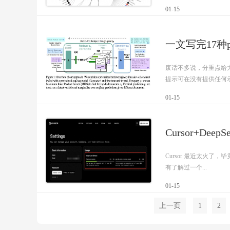
01-15
一文写完17种pr
废话不多说，分重点给
提示可在没有提供任何示例
01-15
Cursor+De
Cursor 最近太火了
有了解过一个...
01-15
上一页
1
2