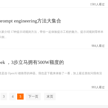
1581人看过
ompt engineering方法大集合
大家介绍 17种提示词规则方法，带你一起体验提示工程的魅力。提示词规则零样本
...
984人看过
epSeek ，3步立马拥有500W额度的
，毕竟是连 OpenAI 都推荐的神器。我也是下载来体验了一番，加上最近朋友问我有没
993人看过
3
4
5
下一页
末页