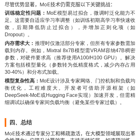
尽管优势显著，MoE技术仍需克服以下关键挑战：
训练稳定性问题
：
MoE模型易过拟合，微调时泛化能力不
足。这需要自适应学习率调整（如训练初期高学习率快速收
敛，后期降低防止过拟合），并增加正则化项（如
Dropout）。
内存需求大
：
推理时仅激活部分专家，但所有专家参数需加
载到内存。例如，Mixtral 8x7B模型需VRAM容纳47B稠密
参数，对硬件要求高（推荐使用A100/H100 GPU）。解决
方案包括模型量化（参数转为低精度格式，减少内存占用
30-40%）和分布式加载。
模型复杂性高
：
MoE设计涉及专家网络、门控机制和负载均
衡优化，工程难度大。开发者可借助开源框架（如
DeepSeek-MoE或Hugging Face实现）加速开发，但需精
细调试以确保专家间负载均衡（避免某些专家过载）。
四、总结
MoE技术通过专家分工和稀疏激活，在大模型领域展现出革