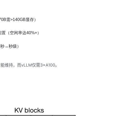
0B需>140GB显存）
致资源闲置（空闲率达40%+）
毫秒→秒级）
能维持，而vLLM仅需3×A100。