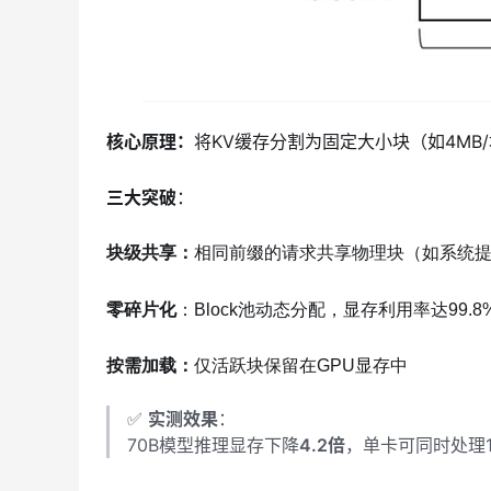
核心原理
：
将KV缓存分割为固定大小块（如4MB
三大突破
：
块级共享
：
相同前缀的请求共享物理块（如系统
零碎片化
：Block池动态分配，显存利用率达99.8
按需加载
：
仅活跃块保留在GPU显存中
✅
实测效果
：
70B模型推理显存下降
4.2倍
，单卡可同时处理