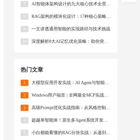
7
​​AI智能体架构设计的九大核心技术全景解析​
8
RAG架构的模块化设计：17种核心策略深度解析
9
一文讲透通用智能的实现路径与技术挑战
10
深度解析8大AI记忆优化策略：助你突破智能体上下文限制
热门文章
1
大模型应用开发实战：AI Agent与智能体开发技术解析
2
Windows用户福音 | 全网最全MCP实战指南（附资源导航+避坑手册）
3
高级Prompt优化实战指南：从风格控制到多轮对话的工程化技巧
4
超越单智能体！原生多Agent系统开发指南（附完整源码）
5
小白都能看懂的RAG分块实战：从递归分割到LLM智能拆解的全解析