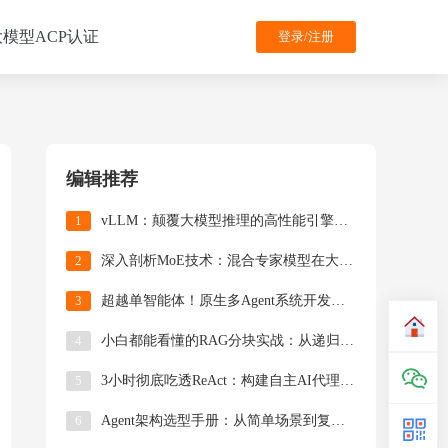
大模型ACP认证
登录/注册
编辑推荐
1
​​vLLM：颠覆大模型推理的高性能引擎技术详解​
2
深入剖析MoE技术：混合专家模型在大模型中的应用
3
超越单智能体！原生多Agent系统开发指南（附完整源码）
4
小白都能看懂的RAG分块实战：从递归分割到LLM智能拆解的全解析
5
3小时彻底吃透ReAct：构建自主AI代理的底层能力矩阵（附完整代码）
6
Agent架构选型手册：从简单场景到复杂系统的LangGraph适配策略