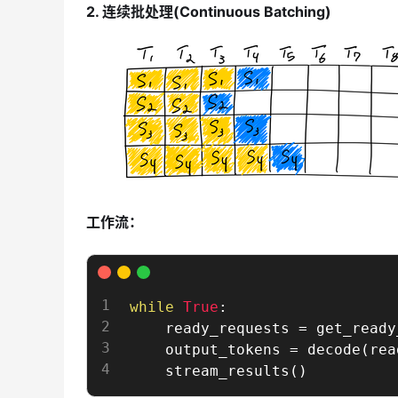
2. 连续批处理(Continuous Batching)
工作流
：
while
True
:
    ready_requests 
=
 get_ready
    output_tokens 
=
 decode
(
rea
    stream_results
(
)