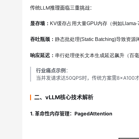
传统LLM推理面临三重挑战：
显存墙
：
KV缓存占用大量GPU内存（例如Llama-7
吞吐瓶颈
：
静态批处理(Static Batching)导
响应延迟
：
串行处理使长文本生成延迟飙升（百
行业痛点示例
：
当并发请求达50QPS时，传统方案需8×A100才
二、vLLM核心技术解析
1. 革命性内存管理：PagedAttention