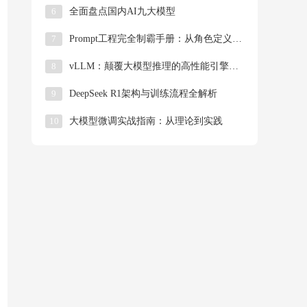
6
全面盘点国内AI九大模型
7
Prompt工程完全制霸手册：从角色定义到工业级模板，揭秘大模型操控的「底层逻辑」
8
​​vLLM：颠覆大模型推理的高性能引擎技术详解​
9
DeepSeek R1架构与训练流程全解析
10
大模型微调实战指南：从理论到实践