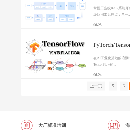
掌握工业级RAG系统开
级应用常见痛点：单一..
06-25
PyTorch/T
在AI工业化落地的浪潮
TensorFlow的...
06-24
上一页
5
6
大厂标准培训
海