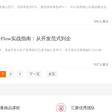
发核心技巧，召回率提升65%，推理成本降低40%一、RAG架构核心问题诊断企业
.
1093人看过
ensorFlow实战指南：从开发范式到企
中，高效开发与生产部署能力已成为核心竞争力。本文首次完整揭秘PyTorch和
1027人看过
7
8
9
下一页
末页
量精品课程
汇聚优秀团队