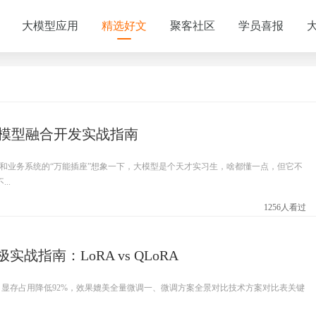
大模型应用
精选好文
聚客社区
学员喜报
大模型融合开发实战指南
型和业务系统的“万能插座”想象一下，大模型是个天才实习生，啥都懂一点，但它不
..
1256人看过
战指南：LoRA vs QLoRA
，显存占用降低92%，效果媲美全量微调一、微调方案全景对比技术方案对比表关键