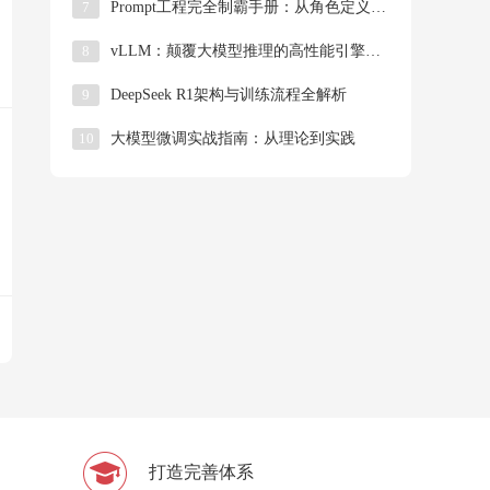
7
Prompt工程完全制霸手册：从角色定义到工业级模板，揭秘大模型操控的「底层逻辑」
8
​​vLLM：颠覆大模型推理的高性能引擎技术详解​
9
DeepSeek R1架构与训练流程全解析
10
大模型微调实战指南：从理论到实践
打造完善体系