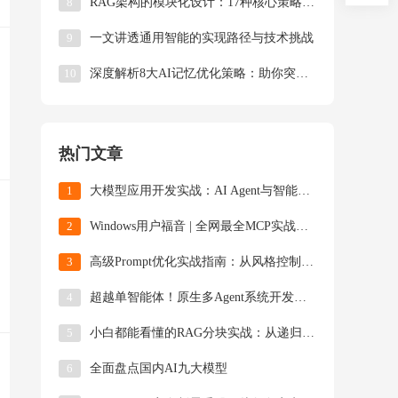
8
RAG架构的模块化设计：17种核心策略深度解析
9
一文讲透通用智能的实现路径与技术挑战
10
深度解析8大AI记忆优化策略：助你突破智能体上下文限制
热门文章
1
大模型应用开发实战：AI Agent与智能体开发技术解析
2
Windows用户福音 | 全网最全MCP实战指南（附资源导航+避坑手册）
3
高级Prompt优化实战指南：从风格控制到多轮对话的工程化技巧
4
超越单智能体！原生多Agent系统开发指南（附完整源码）
5
小白都能看懂的RAG分块实战：从递归分割到LLM智能拆解的全解析
6
全面盘点国内AI九大模型