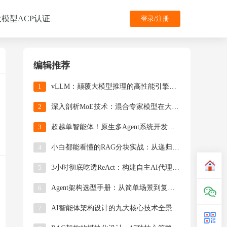
大模型ACP认证
登录/注册
编辑推荐
1
​​vLLM：颠覆大模型推理的高性能引擎技术详解​
2
深入剖析MoE技术：混合专家模型在大模型中的应用
3
超越单智能体！原生多Agent系统开发指南（附完整源码）
4
小白都能看懂的RAG分块实战：从递归分割到LLM智能拆解的全解析
5
3小时彻底吃透ReAct：构建自主AI代理的底层能力矩阵（附完整代码）
6
Agent架构选型手册：从简单场景到复杂系统的LangGraph适配策略
7
​​AI智能体架构设计的九大核心技术全景解析​