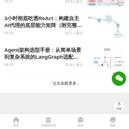
析
08-07
2084人看过
3小时彻底吃透ReAct：构建自主
AI代理的底层能力矩阵（附完整代
码）
08-06
1827人看过
Agent架构选型手册：从简单场景
到复杂系统的LangGraph适配策
略
08-05
1618人看过
「点击加载更多」
首页
大模型应用
社区
我的