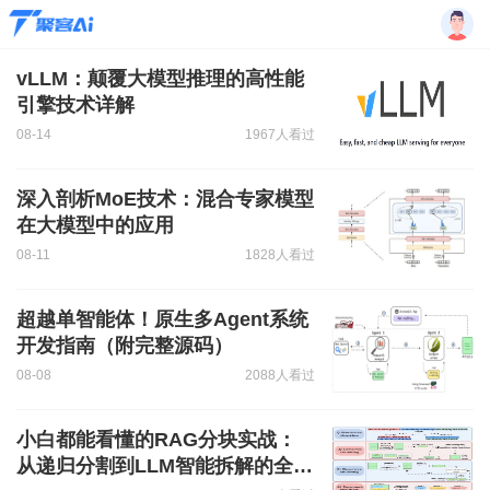
​​vLLM：颠覆大模型推理的高性能
引擎技术详解​
08-14
1967人看过
深入剖析MoE技术：混合专家模型
在大模型中的应用
08-11
1828人看过
超越单智能体！原生多Agent系统
开发指南（附完整源码）
08-08
2088人看过
小白都能看懂的RAG分块实战：
从递归分割到LLM智能拆解的全解