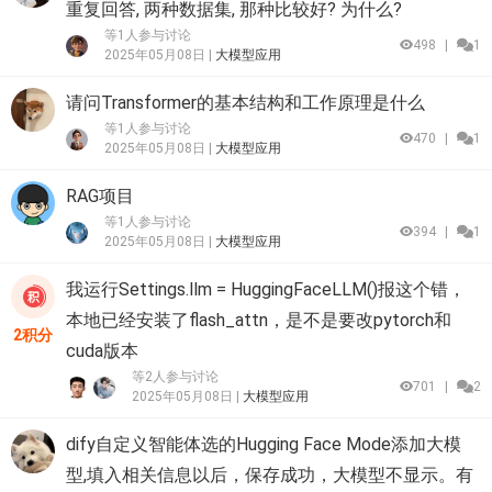
重复回答, 两种数据集, 那种比较好? 为什么?
等1人参与讨论
498
|
1
2025年05月08日 |
大模型应用
请问Transformer的基本结构和工作原理是什么
等1人参与讨论
470
|
1
2025年05月08日 |
大模型应用
RAG项目
等1人参与讨论
394
|
1
2025年05月08日 |
大模型应用
我运行Settings.llm = HuggingFaceLLM()报这个错，
本地已经安装了flash_attn，是不是要改pytorch和
2积分
cuda版本
等2人参与讨论
701
|
2
2025年05月08日 |
大模型应用
dify自定义智能体选的Hugging Face Mode添加大模
型,填入相关信息以后，保存成功，大模型不显示。有