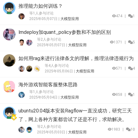
推理能力如何训练？
等1人参与讨论
474
|
1
2025年05月07日 |
大模型应用
lmdeploy加quant_policy参数和不加的区别
等2人参与讨论
1371
|
5
2025年05月07日 |
大模型应用
如何用rag来进行法律条文的理解，推理法律违规行为
等4人参与讨论
571
|
4
2025年05月06日 |
大模型应用
海外游戏智能客服整体思路
等1人参与讨论
858
|
1
2025年05月04日 |
大模型应用
ubuntu20.04版本安装Ragflow一直没成功，研究三天
了，网上各种方案都尝试了还是不行，求助解决。
等2人参与讨论
1983
|
10
2025年05月03日 |
大模型应用