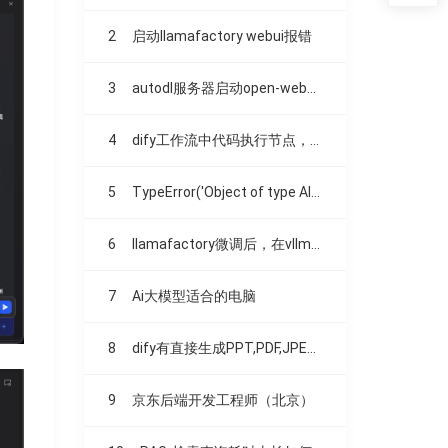
2
启动llamafactory webui报错
3
autodl服务器启动open-webui时，卡住不动了。。。
4
dify工作流中代码执行节点，调用云百炼里的模型失败
5
TypeError('Object of type AIMessage is not JSON serializable')
6
llamafactory微调后，在vllm部署效果不一致
7
Ai大模型适合的电脑
8
dify有直接生成PPT,PDF,JPEG之类文件的方法吗？
9
京东后端开发工程师（北京）