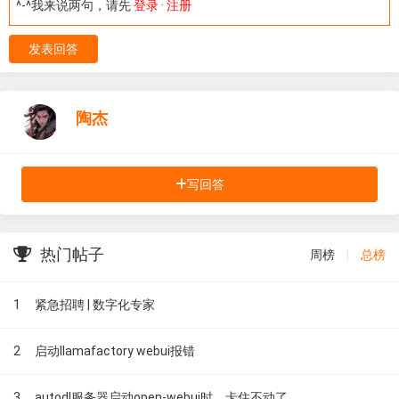
^-^我来说两句，请先
登录
·
注册
发表回答
陶杰
写回答
热门帖子
周榜
|
总榜
1
紧急招聘 | 数字化专家
2
启动llamafactory webui报错
3
autodl服务器启动open-webui时，卡住不动了。。。