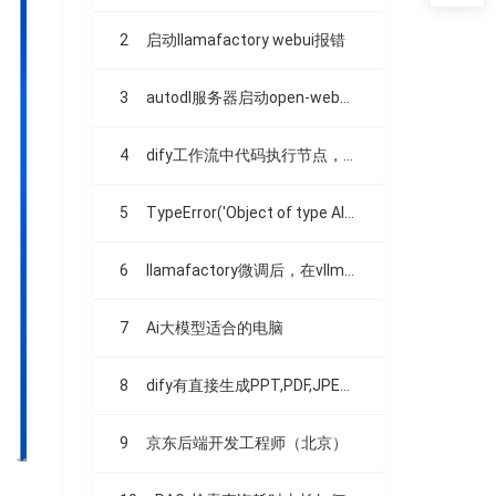
2
启动llamafactory webui报错
3
autodl服务器启动open-webui时，卡住不动了。。。
4
dify工作流中代码执行节点，调用云百炼里的模型失败
5
TypeError('Object of type AIMessage is not JSON serializable')
6
llamafactory微调后，在vllm部署效果不一致
7
Ai大模型适合的电脑
8
dify有直接生成PPT,PDF,JPEG之类文件的方法吗？
9
京东后端开发工程师（北京）