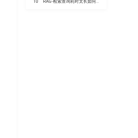
10
RAG-检索查询耗时太长如何优化