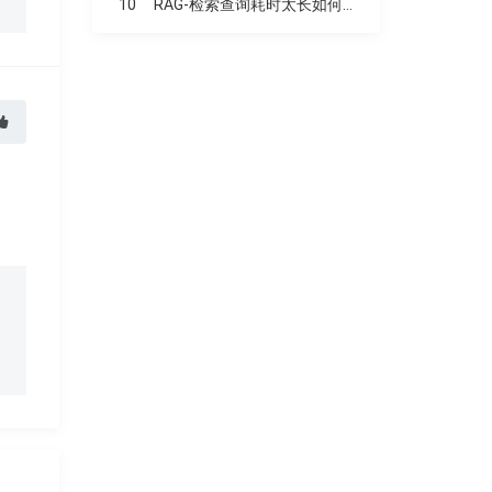
10
RAG-检索查询耗时太长如何优化