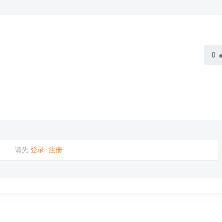
0
请先
登录
·
注册