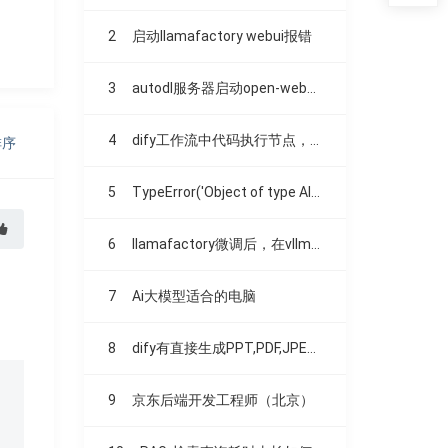
2
启动llamafactory webui报错
3
autodl服务器启动open-webui时，卡住不动了。。。
4
dify工作流中代码执行节点，调用云百炼里的模型失败
排序
5
TypeError('Object of type AIMessage is not JSON serializable')
6
llamafactory微调后，在vllm部署效果不一致
7
Ai大模型适合的电脑
8
dify有直接生成PPT,PDF,JPEG之类文件的方法吗？
9
京东后端开发工程师（北京）